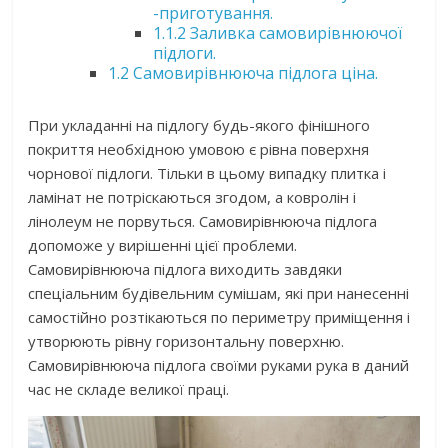
-приготування.
1.1.2
Заливка самовирівнюючої
підлоги.
1.2
Самовирівнююча підлога ціна.
При укладанні на підлогу будь-якого фінішного
покриття необхідною умовою є рівна поверхня
чорнової підлоги. Тільки в цьому випадку плитка і
ламінат не потріскаються згодом, а ковролін і
лінолеум не порвуться. Самовирівнююча підлога
допоможе у вирішенні цієї проблеми.
Самовирівнююча підлога виходить завдяки
спеціальним будівельним сумішам, які при нанесенні
самостійно розтікаються по периметру приміщення і
утворюють рівну горизонтальну поверхню.
Самовирівнююча підлога своїми руками рука в даний
час не складе великої праці.