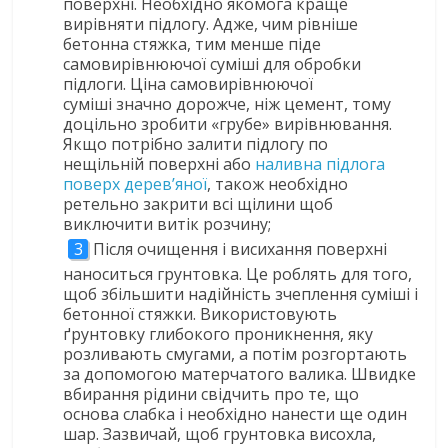
поверхні. Необхідно якомога краще
вирівняти підлогу. Адже, чим рівніше
бетонна стяжка, тим менше піде
самовирівнюючої суміші для обробки
підлоги. Ціна самовирівнюючої
суміші значно дорожче, ніж цемент, тому
доцільно зробити «грубе» вирівнювання.
Якщо потрібно залити підлогу по
нещільній поверхні або
наливна підлога
поверх дерев’яної
, також необхідно
ретельно закрити всі щілини щоб
виключити витік розчину;
Після очищення і висихання поверхні
наноситься грунтовка. Це роблять для того,
щоб збільшити надійність зчеплення суміші і
бетонної стяжки. Використовують
ґрунтовку глибокого проникнення, яку
розливають смугами, а потім розгортають
за допомогою матерчатого валика. Швидке
вбирання рідини свідчить про те, що
основа слабка і необхідно нанести ще один
шар. Зазвичай, щоб грунтовка висохла,