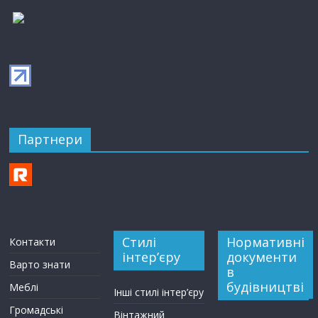
Партнери
Стилі
Нормативні
Контакти
інтер’єру
документи
Варто знати
в
будівництві
Меблі
Інші стилі інтер’єру
Громадські
Вінтажний