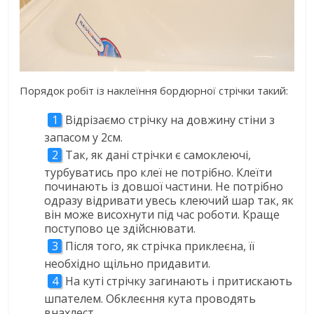
Порядок робіт із наклеїння бордюрної стрічки такий:
Відрізаємо стрічку на довжину стіни з
запасом у 2см.
Так, як дані стрічки є самоклеючі,
турбуватись про клеї не потрібно. Клеїти
починають із довшої частини. Не потрібно
одразу відривати увесь клеючий шар так, як
він може висохнути під час роботи. Краще
поступово це здійснювати.
Після того, як стрічка приклеєна, її
необхідно щільно придавити.
На куті стрічку загинають і притискають
шпателем. Обклеєння кута проводять
внахлест.