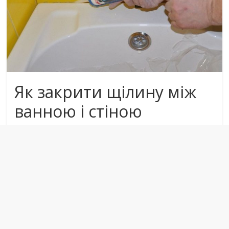
Як закрити щілину між
ванною і стіною