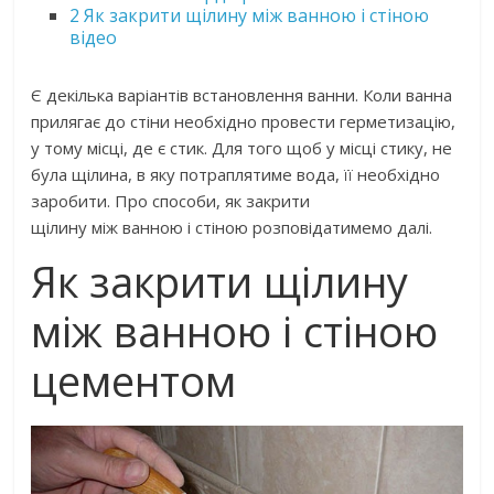
2
Як закрити щілину між ванною і стіною
відео
Є декілька варіантів встановлення ванни. Коли ванна
прилягає до стіни необхідно провести герметизацію,
у тому місці, де є стик. Для того щоб у місці стику, не
була щілина, в яку потраплятиме вода, її необхідно
заробити. Про способи, як закрити
щілину між ванною і стіною розповідатимемо далі.
Як закрити щілину
між ванною і стіною
цементом