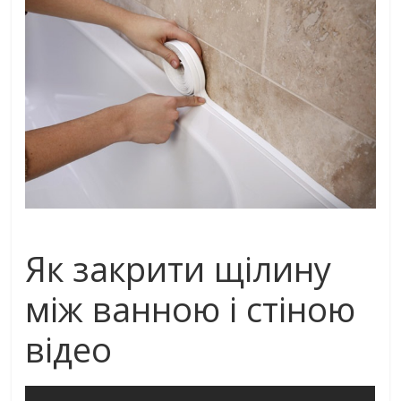
Як закрити щілину
між ванною і стіною
відео