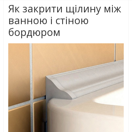
Як закрити щілину між
ванною і стіною
бордюром