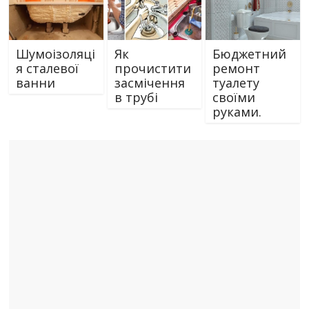
Шумоізоляці
Як
Бюджетний
я сталевої
прочистити
ремонт
ванни
засмічення
туалету
в трубі
своїми
руками.