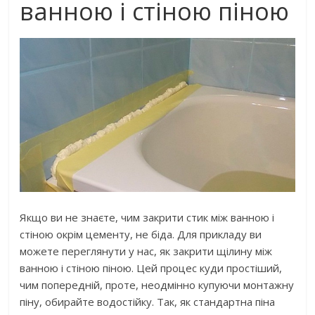
ванною і стіною піною
Якщо ви не знаєте, чим закрити стик між ванною і
стіною окрім цементу, не біда. Для прикладу ви
можете переглянути у нас, як закрити щілину між
ванною і стіною піною. Цей процес куди простіший,
чим попередній, проте, неодмінно купуючи монтажну
піну, обирайте водостійку. Так, як стандартна піна