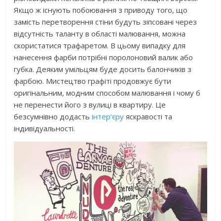
Якщо ж існують побоювання з приводу того, що
замість перетворення стіни будуть зіпсовані через
відсутність таланту в області малювання, можна
скористатися трафаретом. В цьому випадку для
нанесення фарби потрібні поролоновий валик або
губка. Деяким умільцям буде досить балончиків з
фарбою. Мистецтво графіті продовжує бути
оригінальним, модним способом малювання і чому б
не перенести його з вулиці в квартиру. Це
безсумнівно додасть
інтер’єру
яскравості та
індивідуальності.