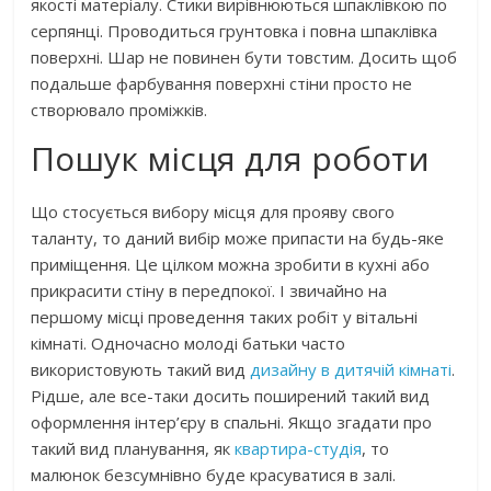
якості матеріалу. Стики вирівнюються шпаклівкою по
серпянці. Проводиться грунтовка і повна шпаклівка
поверхні. Шар не повинен бути товстим. Досить щоб
подальше фарбування поверхні стіни просто не
створювало проміжків.
Пошук місця для роботи
Що стосується вибору місця для прояву свого
таланту, то даний вибір може припасти на будь-яке
приміщення. Це цілком можна зробити в кухні або
прикрасити стіну в передпокої. І звичайно на
першому місці проведення таких робіт у вітальні
кімнаті. Одночасно молоді батьки часто
використовують такий вид
дизайну в дитячій кімнаті
.
Рідше, але все-таки досить поширений такий вид
оформлення інтер’єру в спальні. Якщо згадати про
такий вид планування, як
квартира-студія
, то
малюнок безсумнівно буде красуватися в залі.