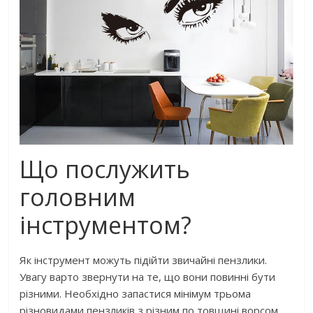
Що послужить
головним
інструментом?
Як інструмент можуть підійти звичайні пензлики.
Увагу варто звернути на те, що вони повинні бути
різними. Необхідно запастися мінімум трьома
різновидами пензликів з різним по товщині ворсом.