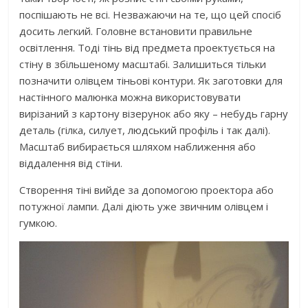
поспішають не всі. Незважаючи на те, що цей спосіб
досить легкий. Головне встановити правильне
освітлення. Тоді тінь від предмета проектується на
стіну в збільшеному масштабі. Залишиться тільки
позначити олівцем тіньові контури. Як заготовки для
настінного малюнка можна використовувати
вирізаний з картону візерунок або яку – небудь гарну
деталь (гілка, силует, людський профіль і так далі).
Масштаб вибирається шляхом наближення або
віддалення від стіни.
Створення тіні вийде за допомогою проектора або
потужної лампи. Далі діють уже звичним олівцем і
гумкою.