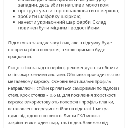
западин, десь збити напливи молотком;
прогрунтувати і прошпаклювати поверхню;
зробити шліфовку шкіркою;
нанести укривочний шар фарби. Склад
повинен бути міцним і водостійким.
Підготовка зажадає часу і сил, але в підсумку буде
створена рівна поверхня, з якою приємно буде
працювати.
Якщо стіни занадто нерівні, рекомендується обшити
їх гіпсокартонними листами. Обшивка проводиться по
металевому каркасу. Основні вертикальні профіль-
направляючі і стійки кріпляться саморізами по підлозі і
стелі. Крок стояків – 0,6 м. Для посилення жорсткості
каркаса використовують поперечні профіль планки,
встановлені всередині стійок на відстані 1 метра
один від одного по висоті. Листи ГКЛ можна
закріпити як в один шар, так і в два. Залежно від