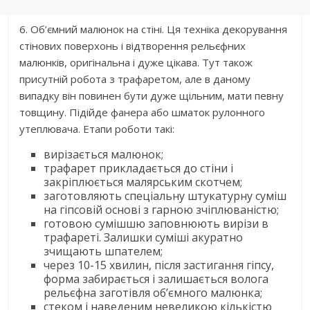
6. Об’ємний малюнок на стіні. Ця техніка декорування
стінових поверхонь і відтворення рельєфних
малюнків, оригінальна і дуже цікава. Тут також
присутній робота з трафаретом, але в даному
випадку він повинен бути дуже щільним, мати певну
товщину. Підійде фанера або шматок рулонного
утеплювача. Етапи роботи такі:
вирізається малюнок;
трафарет прикладається до стіни і
закріплюється малярським скотчем;
заготовляють спеціальну штукатурну суміш
на гіпсовій основі з гарною зчіплюваністю;
готовою сумішшю заповнюють вирізи в
трафареті. Залишки суміші акуратно
зчищають шпателем;
через 10-15 хвилин, після застигання гіпсу,
форма забирається і залишається волога
рельєфна заготівля об’ємного малюнка;
стеком і наведеним невеликою кількістю