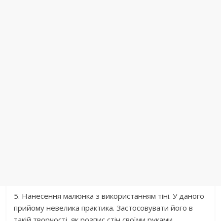
5. Нанесення малюнка з використанням тіні. У даного
прийому невелика практика. Застосовувати його в
такій творчості, як розпис стін своїми руками,