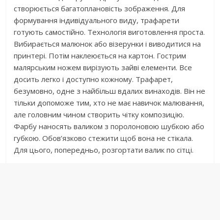
створюється багатоплановість зображення. Для
формування індивідуального виду, трафарети
готують самостійно. Технологія виготовлення проста.
Вибирається малюнок або візерунки і виводитися на
принтері. Потім наклеюється на картон. Гострим
малярським ножем вирізують зайві елементи. Все
досить легко і доступно кожному. Трафарет,
безумовно, одне з найбільш вдалих винаходів. Він не
тільки допоможе тим, хто не має навичок малювання,
але головним чином створить чітку композицію.
Фарбу наносять валиком з поролоновою шубкою або
губкою. Обов’язково стежити щоб вона не стікала.
Для цього, попередньо, розгортати валик по сітці.