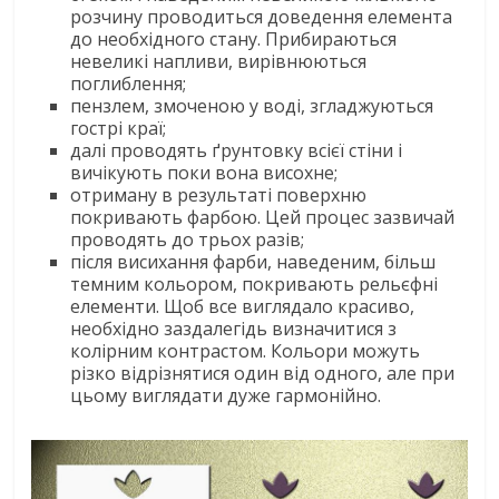
розчину проводиться доведення елемента
до необхідного стану. Прибираються
невеликі напливи, вирівнюються
поглиблення;
пензлем, змоченою у воді, згладжуються
гострі краї;
далі проводять ґрунтовку всієї стіни і
вичікують поки вона висохне;
отриману в результаті поверхню
покривають фарбою. Цей процес зазвичай
проводять до трьох разів;
після висихання фарби, наведеним, більш
темним кольором, покривають рельєфні
елементи. Щоб все виглядало красиво,
необхідно заздалегідь визначитися з
колірним контрастом. Кольори можуть
різко відрізнятися один від одного, але при
цьому виглядати дуже гармонійно.