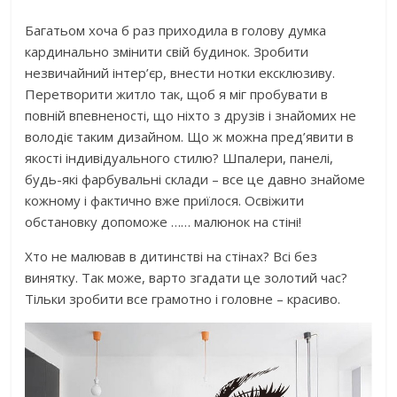
Багатьом хоча б раз приходила в голову думка
кардинально змінити свій будинок. Зробити
незвичайний інтер’єр, внести нотки ексклюзиву.
Перетворити житло так, щоб я міг пробувати в
повній впевненості, що ніхто з друзів і знайомих не
володіє таким дизайном. Що ж можна пред’явити в
якості індивідуального стилю? Шпалери, панелі,
будь-які фарбувальні склади – все це давно знайоме
кожному і фактично вже приїлося. Освіжити
обстановку допоможе …… малюнок на стіні!
Хто не малював в дитинстві на стінах? Всі без
винятку. Так може, варто згадати це золотий час?
Тільки зробити все грамотно і головне – красиво.