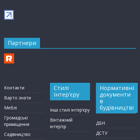
Партнери
Стилі
Нормативні
Контакти
інтер’єру
документи
Варто знати
в
будівництві
Меблі
Інші стилі інтер’єру
Громадські
Вінтажний
ДБН
приміщення
інтер’єр
ДСТУ
Садівництво