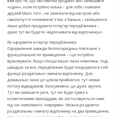
вам про те, що «всі квитки продані» або залишився
«один», коли потрібно кілька – для себе і компанії
друзей.Мало того , не залежати від настрою або
самопочуття опалювача! У вас є банька, і залишилося
лише добре продумати інтер’єр передбанника –
адже тут ви будете «відпочивати від відпочинку»!
Як оформити інтер’єр передбанника
Оформлення завжди безпосередньо пов’язане з
функціональністю приміщення – і це потрібно
враховувати. Якщо площа вашої лазні невелика, тоді,
швидше за все, передбанник буде поєднувати в собі
функції роздягальні і кімнати відпочинку. Для
домашньої лазні це цілком прийнятно: тут немає
потоку відвідувачів. Безсумнівно, це дуже зручно.
Тут ви залишите речі, тут же буде сумка з
косметичними приладдям, які застосовуються саме
під час невеликого «перерви». Можна розділити
роздягальню і кімнату відпочинку на два приміщення,