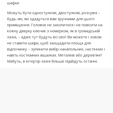
шафки
Можуть бути одностулкові, двостулкові, розсувні –
будь-які, які здадуться вам зручними для цього
приміщення. Головне не захопитися і не повісити на
кожну дверку ключик з номерком, як в громадській
лазні, – адже тут будуть всі свої! Ви можете і зовсім
не ставити шафи, щоб заощадити площа для
відпочинку – зупинити вибір нанапольних, настінних і
навіть костюмних вішалках. Металеві або дерев’яні?
Мабуть, в інтер’єр лазні більше підійдуть останні.