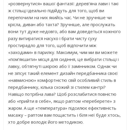
«розвернутися» вашої фантазії: дерев’яна лави і такі
ж стільці ідеально підійдуть для того, щоб ви
перепочили на них якийсь час. Чи не зручніше чи
крісла, диван або тахта? Зручніше, але прослужать
вони тут дуже недовго, або вам доведеться кожного
разу витиратися насухо і брати чисту суху
простирадло для того, щоб відпочити між
«заходами» в парилку. Максимум, чим ми ви можете
«пом’якшити» місця для сидіння, це вибрати стільці і
лавку, обтягнуті шкірою або її замінником. Однак чи
не зіпсує такий елемент дизайн передбанника своєї
«навмисною» комфортністю свій особливий стиль в
передбаннику, кілька схожий зі стилем кантрі?
Навіщо потрібна лава? Щоб розслабитися повністю
або «прийти в себе», якщо раптом «переберете» з
жаром. А ще «температура» підсилює ефективність
масажу – раптом вам пощастить і біля неї буде хтось,
хто добре володіє його методикою.