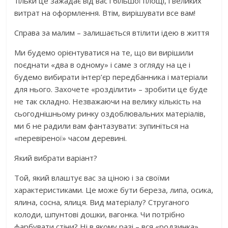
тільки це зажадає від вас і більшої площі, і великих
витрат на оформлення. Втім, вирішувати все вам!
Справа за малим – залишається втілити ідею в життя
Ми будемо орієнтуватися на те, що ви вирішили
поєднати «два в одному» і саме з огляду на це і
будемо вибирати інтер’єр передбанника і матеріали
для нього. Захочете «розділити» – зробити це буде
не так складно. Незважаючи на велику кількість на
сьогоднішньому ринку оздоблювальних матеріалів,
ми б не радили вам фантазувати: зупиніться на
«перевіреної» часом деревині.
Який вибрати варіант?
Той, який влаштує вас за ціною і за своїми
характеристиками. Це може бути береза, липа, осика,
ялина, сосна, ялиця. Вид матеріалу? Струганого
колоди, шпунтові дошки, вагонка. Чи потрібно
фарбувати стіни? Ні в якому разі – вся «родзинка»