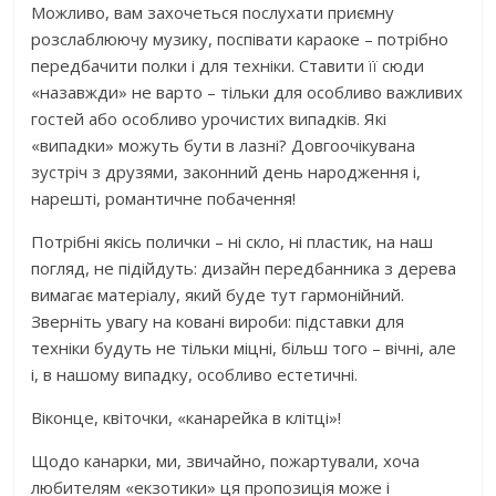
Можливо, вам захочеться послухати приємну
розслаблюючу музику, поспівати караоке – потрібно
передбачити полки і для техніки. Ставити її сюди
«назавжди» не варто – тільки для особливо важливих
гостей або особливо урочистих випадків. Які
«випадки» можуть бути в лазні? Довгоочікувана
зустріч з друзями, законний день народження і,
нарешті, романтичне побачення!
Потрібні якісь полички – ні скло, ні пластик, на наш
погляд, не підійдуть: дизайн передбанника з дерева
вимагає матеріалу, який буде тут гармонійний.
Зверніть увагу на ковані вироби: підставки для
техніки будуть не тільки міцні, більш того – вічні, але
і, в нашому випадку, особливо естетичні.
Віконце, квіточки, «канарейка в клітці»!
Щодо канарки, ми, звичайно, пожартували, хоча
любителям «екзотики» ця пропозиція може і