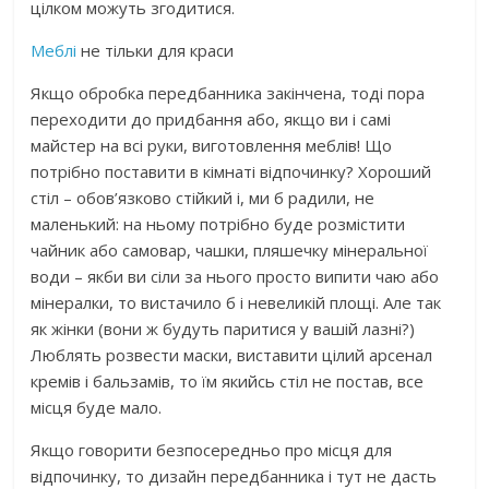
цілком можуть згодитися.
Меблі
не тільки для краси
Якщо обробка передбанника закінчена, тоді пора
переходити до придбання або, якщо ви і самі
майстер на всі руки, виготовлення меблів! Що
потрібно поставити в кімнаті відпочинку? Хороший
стіл – обов’язково стійкий і, ми б радили, не
маленький: на ньому потрібно буде розмістити
чайник або самовар, чашки, пляшечку мінеральної
води – якби ви сіли за нього просто випити чаю або
мінералки, то вистачило б і невеликій площі. Але так
як жінки (вони ж будуть паритися у вашій лазні?)
Люблять розвести маски, виставити цілий арсенал
кремів і бальзамів, то їм якийсь стіл не постав, все
місця буде мало.
Якщо говорити безпосередньо про місця для
відпочинку, то дизайн передбанника і тут не дасть