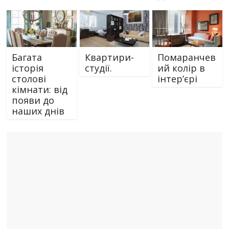
Багата
Квартири-
Помаранчев
історія
студії.
ий колір в
столові
інтер’єрі
кімнати: від
появи до
наших днів