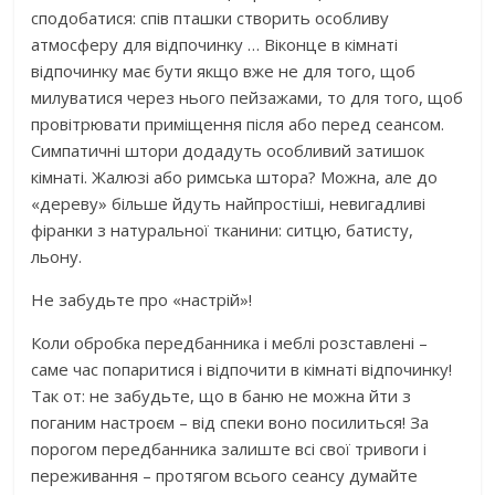
сподобатися: спів пташки створить особливу
атмосферу для відпочинку … Віконце в кімнаті
відпочинку має бути якщо вже не для того, щоб
милуватися через нього пейзажами, то для того, щоб
провітрювати приміщення після або перед сеансом.
Симпатичні штори додадуть особливий затишок
кімнаті. Жалюзі або римська штора? Можна, але до
«дереву» більше йдуть найпростіші, невигадливі
фіранки з натуральної тканини: ситцю, батисту,
льону.
Не забудьте про «настрій»!
Коли обробка передбанника і меблі розставлені –
саме час попаритися і відпочити в кімнаті відпочинку!
Так от: не забудьте, що в баню не можна йти з
поганим настроєм – від спеки воно посилиться! За
порогом передбанника залиште всі свої тривоги і
переживання – протягом всього сеансу думайте