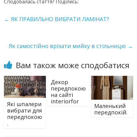
Сподобалась стаття? Поділись:
←
ЯК ПРАВИЛЬНО ВИБРАТИ ЛАМІНАТ?
Як самостійно врізати мийку в стільницю
→
Вам також може сподобатися
Декор
передпокою
на сайті
interiorfor
Які шпалери
Маленький
вибрати для
передпокій.
передпокою
.