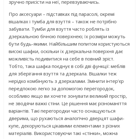
зручно присісти на неї, перевзуваючись.
Про аксесуари – підставках під парасолі, окремі
вішалках і тумба для взуття – також не потрібно
забувати. Тумби для взуття часто роблять із
дзеркальною бічною поверхнею; їх розміри можуть
бути будь-якими. Найбільшим попитом користуються
високі шафки, оскільки їх дзеркальна поверхня дає
можливість подивитися на себе в повний зріст.
Тобто, така шафка поєднує в собі дві функції: меблів
для зберігання взуття та дзеркала. Вішалки теж
нерідко комбінують з дзеркалами. Змінити інтер’єр
передпокою легко за допомогою перегородок,
особливо якщо ви хочете зонувати великий простір,
не зводячи важкі стіни. Це рішення має різноманіття
варіантів. Такі перегородки часто оснащуються
дверима, що рухаються аналогічно дверцят шафи-
купе, декоруються цікавими елементами з різних
матеріалів. Використовуючи такі «стінки», можна