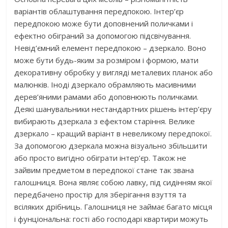
варіантів облаштування передпокою. Інтер’єр
передпокою може бути доповнений поличками і
ефектно обіграний за допомогою підсвічування.
Невід’ємний елемент передпокою – дзеркало. Воно
може бути будь-яким за розміром і формою, мати
декоративну обробку у вигляді металевих планок або
малюнків. Іноді дзеркало обрамляють масивними
дерев’яними рамами або доповнюють поличками.
Деякі шанувальники нестандартних рішень інтер’єру
вибирають дзеркала з ефектом старіння. Велике
дзеркало – кращий варіант в невеликому передпокої.
За допомогою дзеркала можна візуально збільшити
або просто вигідно обіграти інтер’єр. Також не
зайвим предметом в передпокої стане так звана
галошниця. Вона являє собою лавку, під сидінням якої
передбачено простір для зберігання взуття та
всіляких дрібниць. Галошниця не займає багато місця
і фунціональна: гості або господарі квартири можуть