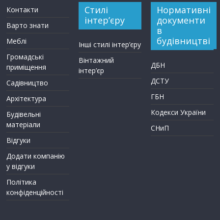
Стилі
Нормативні
Контакти
інтер’єру
документи
Варто знати
в
будівництві
Меблі
Інші стилі інтер’єру
Громадські
Вінтажний
ДБН
приміщення
інтер’єр
ДСТУ
Садівництво
ГБН
Архітектура
Кодекси України
Будівельні
матеріали
СНиП
Відгуки
Додати компанію
у відгуки
Політика
конфіденційності