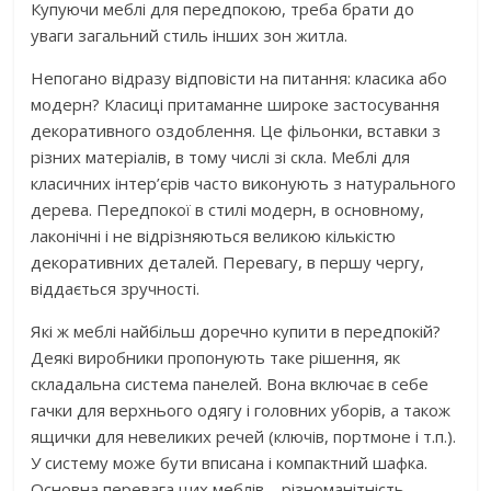
Купуючи меблі для передпокою, треба брати до
уваги загальний стиль інших зон житла.
Непогано відразу відповісти на питання: класика або
модерн? Класиці притаманне широке застосування
декоративного оздоблення. Це фільонки, вставки з
різних матеріалів, в тому числі зі скла. Меблі для
класичних інтер’єрів часто виконують з натурального
дерева. Передпокої в стилі модерн, в основному,
лаконічні і не відрізняються великою кількістю
декоративних деталей. Перевагу, в першу чергу,
віддається зручності.
Які ж меблі найбільш доречно купити в передпокій?
Деякі виробники пропонують таке рішення, як
складальна система панелей. Вона включає в себе
гачки для верхнього одягу і головних уборів, а також
ящички для невеликих речей (ключів, портмоне і т.п.).
У систему може бути вписана і компактний шафка.
Основна перевага цих меблів – різноманітність