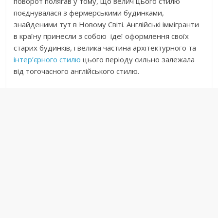
поворот полягав у тому, що велич цього стилю
поєднувалася з фермерськими будинками,
знайденими тут в Новому Світі. Англійські іммігранти
в країну принесли з собою ідеї оформлення своїх
старих будинків, і велика частина архітектурного та
інтер’єрного стилю
цього періоду сильно залежала
від тогочасного англійського стилю.