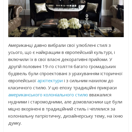
Американці давно вибрали свої улюблені стилі з
усього, що є найкращим в європейській культурі, і
включили їх в свої власні декоративні прийоми. У
другій половині 19-го століття багато громадських
будівель були спроектовані з урахуванням історичної
європейської
архітектури
і з сильним нахилом до
класичного стилю. У цю епоху традиційні прикраси
американського колоніального стилю
вважалися
нудними і старомодними, але домовласники ще були
міцно вкорінені в традиційний стиль і чіплялися за
колоніальну патріотичну, дизайнерську тему, на їхню
думку.