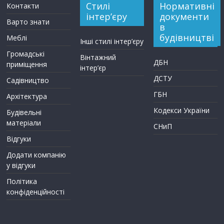
Стилі
Нормативні
Контакти
інтер’єру
документи
Варто знати
в
будівництві
Меблі
Інші стилі інтер’єру
Громадські
Вінтажний
ДБН
приміщення
інтер’єр
ДСТУ
Садівництво
ГБН
Архітектура
Кодекси України
Будівельні
матеріали
СНиП
Відгуки
Додати компанію
у відгуки
Політика
конфіденційності