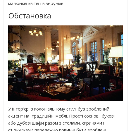
малюнків квітів і візерунків.
Обстановка
У інтер’єрі в колоніальному стилі був зроблений
акцент на традиційні меблі. Прості соснові, букові
або дубові шафи разом з столами, скринями і
стільчиками переважно повинні бути зроблені