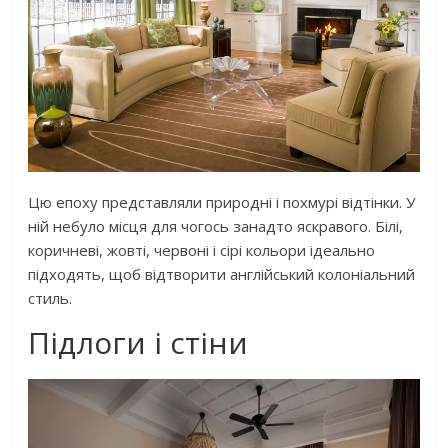
Цю епоху представляли природні і похмурі відтінки. У
ній небуло місця для чогось занадто яскравого. Білі,
коричневі, жовті, червоні і сірі кольори ідеально
підходять, щоб відтворити англійський колоніальний
стиль.
Підлоги і стіни