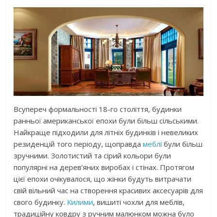
Всупереч формальності 18-го століття, будинки
ранньої американської епохи були більш сільськими.
Найкраще підходили для літніх будинків і невеликих
резиденцій того періоду, щоправда
меблі
були більш
зручними. Золотистий та сірий кольори були
популярні на дерев’яних виробах і стінах. Протягом
цієї епохи очікувалося, що жінки будуть витрачати
свій вільний час на створення красивих аксесуарів для
свого будинку.
Килими
, вишиті чохли для меблів,
традиційну ковдру з ручним малюнком можна було