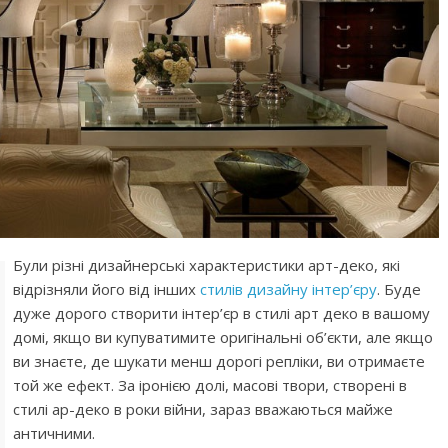
Були різні дизайнерські характеристики арт-деко, які
відрізняли його від інших
стилів дизайну інтер’єру
. Буде
дуже дорого створити інтер’єр в стилі арт деко в вашому
домі, якщо ви купуватимите оригінальні об’єкти, але якщо
ви знаєте, де шукати менш дорогі репліки, ви отримаєте
той же ефект. За іронією долі, масові твори, створені в
стилі ар-деко в роки війни, зараз вважаються майже
античними.