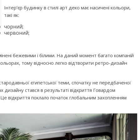
Інтер’єр будинку в стилі арт деко має насичені кольори,
такі як:
чорний;
червоний;
інені бежевими і білими. На даний момент багато компаній
кольорах, тому відносно легко відтворити ретро-дизайн
 стародавньої єгипетської теми, спочатку не передбаченої
ах дизайну стався в результаті відкриття Говардом
 Це відкриття поклало початок глобальним захопленням