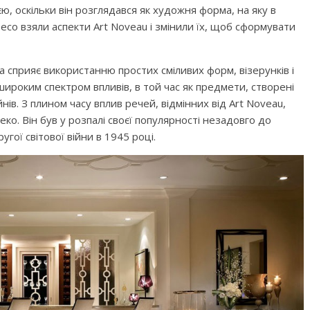
ю, оскільки він розглядався як художня форма, на яку в
Deco взяли аспекти Art Noveau і змінили їх, щоб сформувати
ка сприяє використанню простих сміливих форм, візерунків і
широким спектром впливів, в той час як предмети, створені
нів. З плином часу вплив речей, відмінних від Art Noveau,
еко. Він був у розпалі своєї популярності незадовго до
угої світової війни в 1945 році.