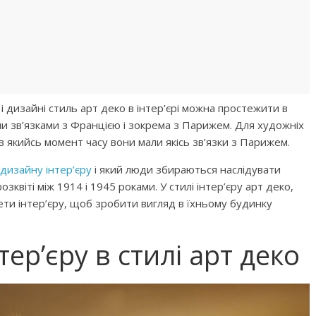
і дизайні стиль арт деко в інтер’єрі можна простежити в
ими зв’язками з Францією і зокрема з Парижем. Для художніх
о в якийсь момент часу вони мали якісь зв’язки з Парижем.
дизайну інтер’єру
і який люди збираються наслідувати
зквіті між 1914 і 1945 роками. У стилі інтер’єру арт деко,
ети інтер’єру, щоб зробити вигляд в їхньому будинку
тер’єру в стилі арт деко