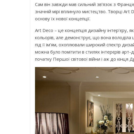
Сам він завжди мав сильний зв’язок з Франціє
значній мірі вплинуло мистецтво. Творці Art 
основу їх нової концепції.
Art Deco – це концепція дизайну інтер’єру, я
кольорів, але демонструє, що вона володіла 
під її ім’ям, охоплювали широкий спектр дизай
можна було помітити в стилях інтерєрів арт-д
початку Першої світової війни і аж до кінця Др