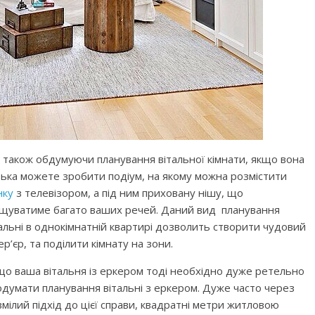
, також обдумуючи планування вітальної кімнати, якщо вона
зька можете зробити подіум, на якому можна розмістити
нку
з телевізором, а під ним приховану нішу, що
іщуватиме багато ваших речей. Даний вид планування
альні в однокімнатній квартирі дозволить створити чудовий
ер’єр, та поділити кімнату на зони.
що ваша вітальня із еркером тоді необхідно дуже ретельно
одумати планування вітальні з еркером. Дуже часто через
мілий підхід до цієї справи, квадратні метри житловою