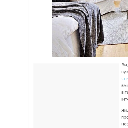
Ви
ву
сті
вм
віт
інт
Як
пр
нев