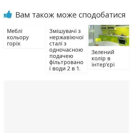
Вам також може сподобатися
Меблі
Змішувачі з
кольору
нержавіючої
горіх
сталі з
одночасною
Зелений
подачею
колір в
фільтровано
інтер’єрі
ї води 2 в 1.