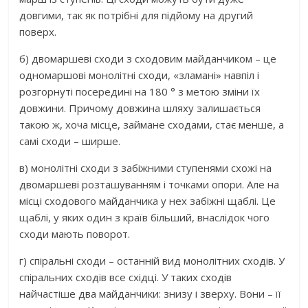
довгими, так як потрібні для підйому на другий
поверх.
б) двомаршеві сходи з сходовим майданчиком – це
одномаршові монолітні сходи, «зламані» навпіл і
розгорнуті посередині на 180 ° з метою зміни їх
довжини. Причому довжина шляху залишається
такою ж, хоча місце, займане сходами, стає менше, а
самі сходи – ширше.
в) монолітні сходи з забіжними ступенями схожі на
двомаршеві розташуванням і точками опори. Але на
місці сходового майданчика у нех забіжні щаблі. Це
щаблі, у яких один з країв більший, внаслідок чого
сходи мають поворот.
г) спіральні сходи – останній вид монолітних сходів. У
спіральних сходів все східці. У таких сходів
найчастіше два майданчики: знизу і зверху. Вони – її