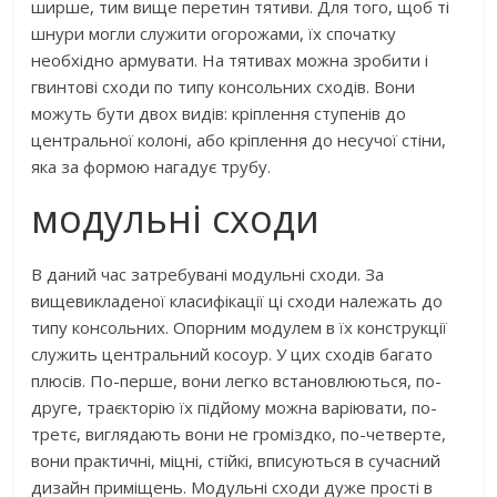
ширше, тим вище перетин тятиви. Для того, щоб ті
шнури могли служити огорожами, їх спочатку
необхідно армувати. На тятивах можна зробити і
гвинтові сходи по типу консольних сходів. Вони
можуть бути двох видів: кріплення ступенів до
центральної колоні, або кріплення до несучої стіни,
яка за формою нагадує трубу.
модульні сходи
В даний час затребувані модульні сходи. За
вищевикладеної класифікації ці сходи належать до
типу консольних. Опорним модулем в їх конструкції
служить центральний косоур. У цих сходів багато
плюсів. По-перше, вони легко встановлюються, по-
друге, траєкторію їх підйому можна варіювати, по-
третє, виглядають вони не громіздко, по-четверте,
вони практичні, міцні, стійкі, вписуються в сучасний
дизайн приміщень. Модульні сходи дуже прості в