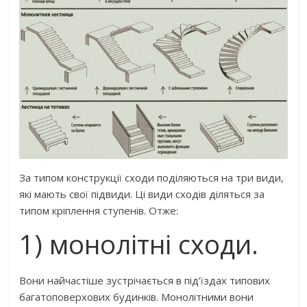
За типом конструкції сходи поділяються на три види,
які мають свої підвиди. Ці види сходів діляться за
типом кріплення ступенів. Отже:
1) монолітні сходи.
Вони найчастіше зустрічається в під’їздах типових
багатоповерхових будинків. Монолітними вони