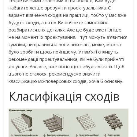
теоретичними знаннями в цій області, Вам буде
набагато легше зрозуміти проектувальника. Є
варіант вивчення сходів на практиці, тобто у Вас вже
будуть сходи, а потім Ви почнете самостійно
розбиратися в їх деталях. Але це буде вже пізніше,
не на момент їх проектування. І тут можуть з’явитися
сумніви, чи правильно вони виконані, може, можна
було зробити щось по-іншому. У пам’яті спливуть
рекомендації проектувальника, які не були прийняті
до уваги. Але все, вже пізно що-небудь міняти. Щоб
цього не сталося, рекомендуємо вивчити
класифікацію міжповерхових сходів, хоча б основну.
Класифікація сходів