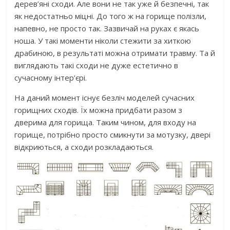
дерев’яні сходи. Але вони не так уже й безпечні, так
як недостатньо міцні. До того ж на горище полізли,
напевно, не просто так. Зазвичай на руках є якась
ноша. У такі моменти ніколи стежити за хиткою
драбиною, в результаті можна отримати травму. Та й
виглядають такі сходи не дуже естетично в
сучасному інтер’єрі.
На даний момент існує безліч моделей сучасних
горищних сходів. Їх можна придбати разом з
дверима для горища. Таким чином, для входу на
горище, потрібно просто смикнути за мотузку, двері
відкриються, а сходи розкладаються.