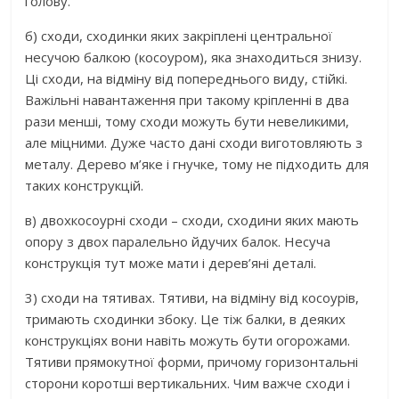
голову.
б) сходи, сходинки яких закріплені центральної
несучою балкою (косоуром), яка знаходиться знизу.
Ці сходи, на відміну від попереднього виду, стійкі.
Важільні навантаження при такому кріпленні в два
рази менші, тому сходи можуть бути невеликими,
але міцними. Дуже часто дані сходи виготовляють з
металу. Дерево м’яке і гнучке, тому не підходить для
таких конструкцій.
в) двохкосоурні сходи – сходи, сходини яких мають
опору з двох паралельно йдучих балок. Несуча
конструкція тут може мати і дерев’яні деталі.
3) сходи на тятивах. Тятиви, на відміну від косоурів,
тримають сходинки збоку. Це тіж балки, в деяких
конструкціях вони навіть можуть бути огорожами.
Тятиви прямокутної форми, причому горизонтальні
сторони коротші вертикальних. Чим важче сходи і