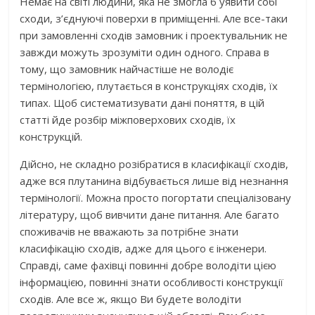
Немає на світі людини, яка не змогла б уявити собі
сходи, з’єднуючі поверхи в приміщенні. Але все-таки
при замовленні сходів замовник і проектувальник не
завжди можуть зрозуміти один одного. Справа в
тому, що замовник найчастіше не володіє
термінологією, плутається в конструкціях сходів, їх
типах. Щоб систематизувати дані поняття, в цій
статті йде розбір міжповерхових сходів, їх
конструкцій.
Дійсно, не складно розібратися в класифікації сходів,
адже вся плутанина відбувається лише від незнання
термінології. Можна просто погортати спеціалізовану
літературу, щоб вивчити дане питання. Але багато
споживачів не вважають за потрібне знати
класифікацію сходів, адже для цього є інженери.
Справді, саме фахівці повинні добре володіти цією
інформацією, повинні знати особливості конструкції
сходів. Але все ж, якщо Ви будете володіти