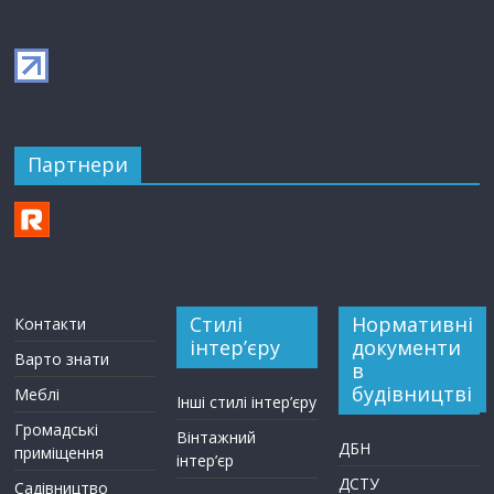
Партнери
Стилі
Нормативні
Контакти
інтер’єру
документи
Варто знати
в
будівництві
Меблі
Інші стилі інтер’єру
Громадські
Вінтажний
ДБН
приміщення
інтер’єр
ДСТУ
Садівництво