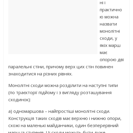
ні і
практично
ю можна
назвати
монолітні
сходи, у
якіх марш
має
опорою дві
паралельні стіни, причому верх цих стін повинен
знаходитися на різних рівнях.
Монолітні сходи можна розділити на наступні типи
(по траєкторії підйому і з вигляду розташування
сходинок):
а) одномаршова – найпростіші монолітні сходи.
Конструкція таких сходів має верхню і нижню опори,
схожі на маленькі майданчики, один безперервний
марш із ступенів. Ці сходи можуть бути дуже