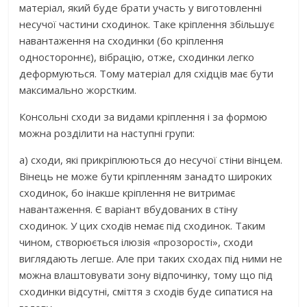
матеріал, який буде брати участь у виготовленні
несучої частини сходинок. Таке кріплення збільшує
навантаження на сходинки (бо кріплення
одностороннє), вібрацію, отже, сходинки легко
деформуються. Тому матеріал для східців має бути
максимально жорстким.
Консольні сходи за видами кріплення і за формою
можна розділити на наступні групи:
а) сходи, які прикріплюються до несучої стіни вінцем.
Вінець не може бути кріпленням занадто широких
сходинок, бо інакше кріплення не витримає
навантаження. Є варіант вбудованих в стіну
сходинок. У цих сходів немає під сходинок. Таким
чином, створюється ілюзія «прозорості», сходи
виглядають легше. Але при таких сходах під ними не
можна влаштовувати зону відпочинку, тому що під
сходинки відсутні, сміття з сходів буде сипатися на