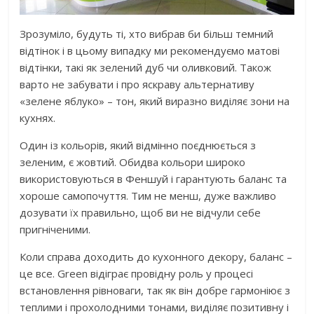
Зрозуміло, будуть ті, хто вибрав би більш темний
відтінок і в цьому випадку ми рекомендуємо матові
відтінки, такі як зелений дуб чи оливковий. Також
варто не забувати і про яскраву альтернативу
«зелене яблуко» – тон, який виразно виділяє зони на
кухнях.
Один із кольорів, який відмінно поєднюється з
зеленим, є жовтий. Обидва кольори широко
використовуються в Феншуй і гарантують баланс та
хороше самопочуття. Тим не менш, дуже важливо
дозувати їх правильно, щоб ви не відчули себе
пригніченими.
Коли справа доходить до кухонного декору, баланс –
це все. Green відіграє провідну роль у процесі
встановлення рівноваги, так як він добре гармоніює з
теплими і прохолодними тонами, виділяє позитивну і