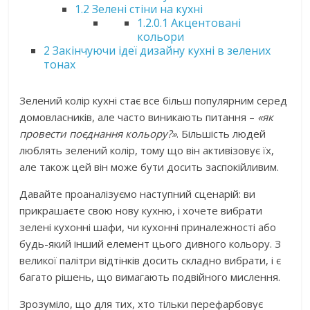
1.2
Зелені стіни на кухні
1.2.0.1
Акцентовані
кольори
2
Закінчуючи ідеї дизайну кухні в зелених
тонах
Зелений колір кухні стає все більш популярним серед
домовласників, але часто виникають питання –
«як
провести поєднання кольору?»
. Більшість людей
люблять зелений колір, тому що він активізовує їх,
але також цей він може бути досить заспокійливим.
Давайте проаналізуємо наступний сценарій: ви
прикрашаєте свою нову кухню, і хочете вибрати
зелені кухонні шафи, чи кухонні приналежності або
будь-який інший елемент цього дивного кольору. З
великої палітри відтінків досить складно вибрати, і є
багато рішень, що вимагають подвійного мислення.
Зрозуміло, що для тих, хто тільки перефарбовує