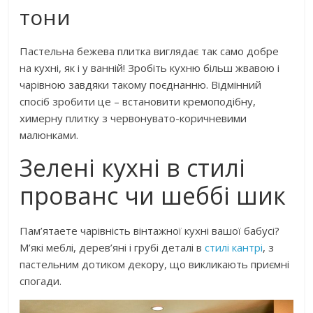
тони
Пастельна бежева плитка виглядає так само добре
на кухні, як і у ванній! Зробіть кухню більш жвавою і
чарівною завдяки такому поєднанню. Відмінний
спосіб зробити це – встановити кремоподібну,
химерну плитку з червонувато-коричневими
малюнками.
Зелені кухні в стилі
прованс чи шеббі шик
Пам’ятаете чарівність вінтажної кухні вашої бабусі?
М’які меблі, дерев’яні і грубі деталі в
стилі кантрі
, з
пастельним дотиком декору, що викликають приємні
спогади.