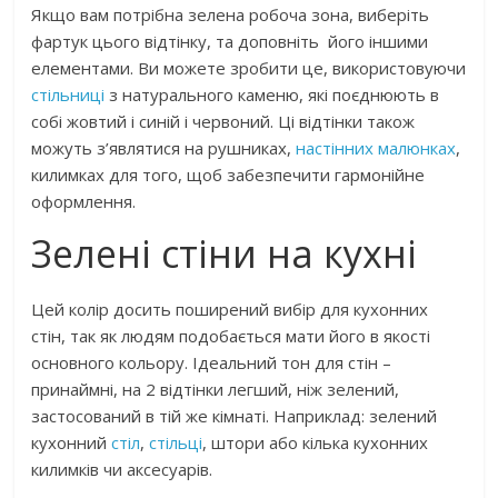
Якщо вам потрібна зелена робоча зона, виберіть
фартук цього відтінку, та доповніть його іншими
елементами. Ви можете зробити це, використовуючи
стільниці
з натурального каменю, які поєднюють в
собі жовтий і синій і червоний. Ці відтінки також
можуть з’являтися на рушниках,
настінних малюнках
,
килимках для того, щоб забезпечити гармонійне
оформлення.
Зелені стіни на кухні
Цей колір досить поширений вибір для кухонних
стін, так як людям подобається мати його в якості
основного кольору. Ідеальний тон для стін –
принаймні, на 2 відтінки легший, ніж зелений,
застосований в тій же кімнаті. Наприклад: зелений
кухонний
стіл
,
стільці
, штори або кілька кухонних
килимків чи аксесуарів.