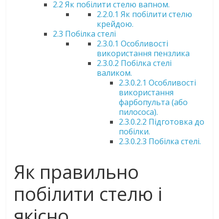
2.2
Як побілити стелю вапном.
2.2.0.1
Як побілити стелю
крейдою.
2.3
Побілка стелі
2.3.0.1
Особливості
використання пензлика
2.3.0.2
Побілка стелі
валиком.
2.3.0.2.1
Особливості
використання
фарбопульта (або
пилососа).
2.3.0.2.2
Підготовка до
побілки.
2.3.0.2.3
Побілка стелі.
Як правильно
побілити стелю і
якісно.