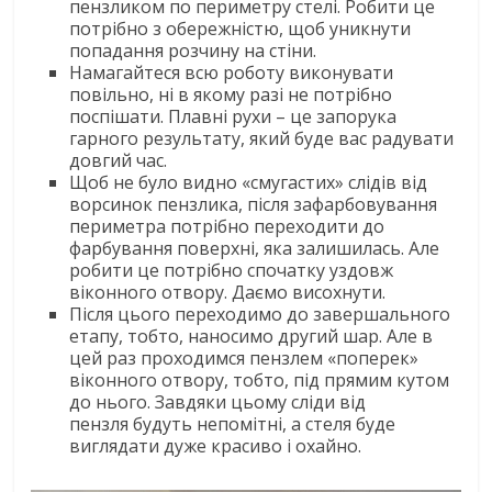
пензликом по периметру стелі. Робити це
потрібно з обережністю, щоб уникнути
попадання розчину на стіни.
Намагайтеся всю роботу виконувати
повільно, ні в якому разі не потрібно
поспішати. Плавні рухи – це запорука
гарного результату, який буде вас радувати
довгий час.
Щоб не було видно «смугастих» слідів від
ворсинок пензлика, після зафарбовування
периметра потрібно переходити до
фарбування поверхні, яка залишилась. Але
робити це потрібно спочатку уздовж
віконного отвору. Даємо висохнути.
Після цього переходимо до завершального
етапу, тобто, наносимо другий шар. Але в
цей раз проходимся пензлем «поперек»
віконного отвору, тобто, під прямим кутом
до нього. Завдяки цьому сліди від
пензля будуть непомітні, а стеля буде
виглядати дуже красиво і охайно.