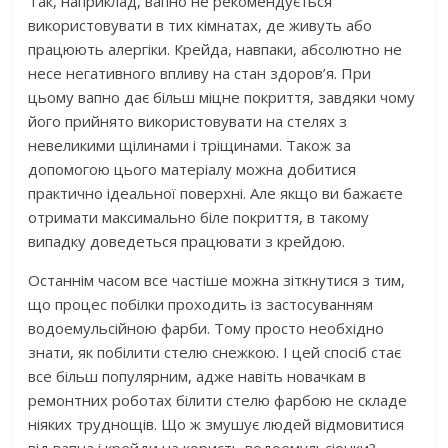
Так, наприклад, вапно не рекомендується
використовувати в тих кімнатах, де живуть або
працюють алергіки. Крейда, навпаки, абсолютно не
несе негативного впливу на стан здоров’я. При
цьому вапно дає більш міцне покриття, завдяки чому
його прийнято використовувати на стелях з
невеликими щілинами і тріщинами. Також за
допомогою цього матеріалу можна добитися
практично ідеальної поверхні. Але якщо ви бажаєте
отримати максимально біле покриття, в такому
випадку доведеться працювати з крейдою.
Останнім часом все частіше можна зіткнутися з тим,
що процес побілки проходить із застосуванням
водоемульсійною фарби. Тому просто необхідно
знати, як побілити стелю снежкою. І цей спосіб стає
все більш популярним, адже навіть новачкам в
ремонтних роботах білити стелю фарбою не складе
ніяких труднощів. Що ж змушує людей відмовитися