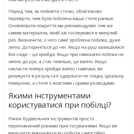
Перед тим, як побілити стелю, обов’язково
перевірте, чим була побілена ваша стеля раніше.
Оновлювати покриття ми рекомендуємо тим же
самим матеріалом, який застосовувався в минулий
раз. Визначити, з чого саме зроблена побілка, дуже
легко. Доторкніться до неї. Якщо на руці залишилися
білі сліди – це крейда. Якщо при намоканні побілка не
липне до рук, а стає темніше, це вапно. Якщо
накласти поверх крейди вапно і навпаки, ви
ризикуєте в результаті одержати не гладку ідеальну
поверхню, а стеля з жовтими і сірими розводами.
Якими інструментами
користуватися при побілці?
Ринок будівельних інструментів просто
переповнений різними пристосуваннями. Якщо ви
вирішуєте виконувати всі роботи самостійно,