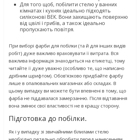
Для того щоб, побілити стелю у ванних
кімнатах і кухнях ідеально підходять
силіконові ВЕК. Вони захищають поверхню
від цвілі і грибів, а також ідеально
пропускають повітря.
При виборі фарби для побілки (та й для інших видів
робіт) дуже важливо враховувати її витрата. Вся
важлива інформація знаходиться на етикетці, тому
читайте її дуже уважно (особливо те, що написано
дрібним шрифтом). Обов’язково придбайте фарбу
лише в опалювальних магазинах або складах. В
цьому випадку ви можете бути впевнені в тому, що
фарба не піддавалася замерзанню. Після відтавання
вона змінює свої властивості не в кращу сторону.
Підготовка до побілки.
Як і у випадку зі звичайними білилами стелю
необхідно ретельно обробити перед нанесенням