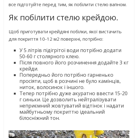
все підготуйте перед тим, як побілити стелю вапном.
Як побілити стелю крейдою.
Щоб приготувати крейдяні побілки, якої вистачить
для покриття 10-12 м2 поверхні, потрібно:
У 5 літрів підігрітої води потрібно додати
50-60 г столярного клею.
Після повного його розчинення додайте 3 кг
крейди.
Попередньо його потрібно гарненько
просіяти, щоб в розчині не було камінців,
ниток, волосинок і іншого.
Тепер потрібно дуже акуратно ввести 15-20
г синьки. Це дозволить нейтралізувати
неприємний жовтуватий відтінок і надати
майбутньому покриттю ідеальний
білосніжний тон.