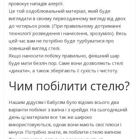
провокує нападів алергії.
Це той оздоблювальний матеріал, який буде
виглядати в своєму первозданному вигляді від двох
до чотирьох років. (При правильному дотриманні
технології розведення і нанесення, зрозуміло). Весь
цей час вам не потрібно буде турбуватися про
зовнішній вигляд стелі.
Якщо наносити побілку правильно, фінішний шар
буде мати безліч пор. Саме вони дозволяють стелі
«дихати», а також зберігають її сухість і чистоту.
Чим побілити стелю?
Нашим дідусям і бабусям було відомо всього два
варіанти побілки: з вапна і з крейди. На сьогоднішній
день ці матеріали все так же широко
використовуються, однак вони мають свої плюси і
мінуси. Потрібно знати, як побілити стелю вапном.