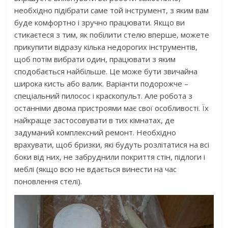
необхідно підібрати саме той інструмент, з яким вам
буде комфортно і зручно працювати. Якщо ви
стикаєтеся з тим, як побілити стелю вперше, можете
прикупити відразу кілька недорогих інструментів,
щоб потім вибрати один, працювати з яким
сподобається найбільше. Це може бути звичайна
широка кисть або валик. Варіанти подорожче –
спеціальний пилосос і краскопульт. Але робота з
останніми двома пристроями має свої особливості. Їх
найкраще застосовувати в тих кімнатах, де
задуманий комплексний ремонт. Необхідно
врахувати, щоб бризки, які будуть розлітатися на всі
боки від них, не забруднили покриття стін, підлоги і
меблі (якщо всю не вдається винести на час
поновлення стелі).