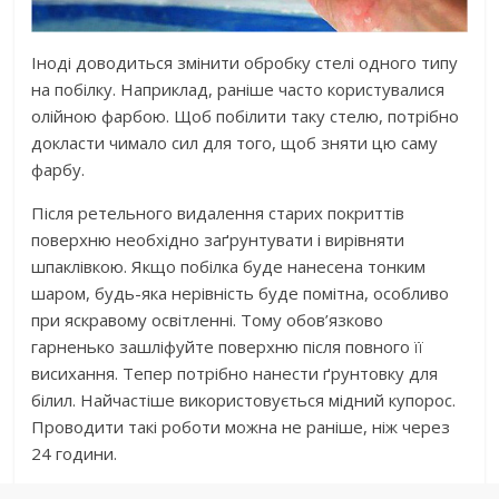
Іноді доводиться змінити обробку стелі одного типу
на побілку. Наприклад, раніше часто користувалися
олійною фарбою. Щоб побілити таку стелю, потрібно
докласти чимало сил для того, щоб зняти цю саму
фарбу.
Після ретельного видалення старих покриттів
поверхню необхідно заґрунтувати і вирівняти
шпаклівкою. Якщо побілка буде нанесена тонким
шаром, будь-яка нерівність буде помітна, особливо
при яскравому освітленні. Тому обов’язково
гарненько зашліфуйте поверхню після повного її
висихання. Тепер потрібно нанести ґрунтовку для
білил. Найчастіше використовується мідний купорос.
Проводити такі роботи можна не раніше, ніж через
24 години.