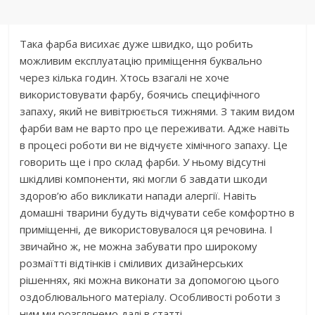
Така фарба висихає дуже швидко, що робить
можливим експлуатацію приміщення буквально
через кілька годин. Хтось взагалі не хоче
використовувати фарбу, боячись специфічного
запаху, який не вивітрюється тижнями. З таким видом
фарби вам не варто про це переживати. Адже навіть
в процесі роботи ви не відчуєте хімічного запаху. Це
говорить ще і про склад фарби. У ньому відсутні
шкідливі компоненти, які могли б завдати шкоди
здоров’ю або викликати напади алергії. Навіть
домашні тварини будуть відчувати себе комфортно в
приміщенні, де використовувалося ця речовина. І
звичайно ж, не можна забувати про широкому
розмаїтті відтінків і сміливих дизайнерських
рішеннях, які можна виконати за допомогою цього
оздоблювального матеріалу. Особливості роботи з
ним ми розглянемо далі в статті.