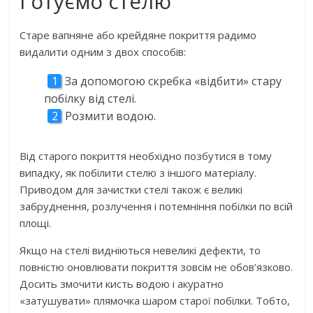
Готуємо стелю
Старе вапняне або крейдяне покриття радимо
видалити одним з двох способів:
За допомогою скребка «відбити» стару
побілку від стелі.
Розмити водою.
Від старого покриття необхідно позбутися в тому
випадку, як побілити стелю з іншого матеріалу.
Приводом для зачистки стелі також є великі
забруднення, розлучення і потемніння побілки по всій
площі.
Якщо на стелі видніються невеликі дефекти, то
повністю оновлювати покриття зовсім не обов’язково.
Досить змочити кисть водою і акуратно
«затушувати» плямочка шаром старої побілки. Тобто,