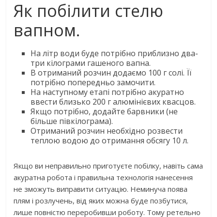
Як побілити стелю
вапном.
На літр води буде потрібно приблизно два-
три кілограми гашеного вапна.
В отриманий розчин додаємо 100 г солі. Її
потрібно попередньо замочити.
На наступному етапі потрібно акуратно
ввести близько 200 г алюмінієвих квасцов.
Якщо потрібно, додайте барвники (не
більше півкілограма).
Отриманий розчин необхідно розвести
теплою водою до отримання обсягу 10 л.
Якщо ви неправильно приготуєте побілку, навіть сама
акуратна робота і правильна технологія нанесення
не зможуть виправити ситуацію. Неминуча поява
плям і розлучень, від яких можна буде позбутися,
лише повністю переробивши роботу. Тому ретельно