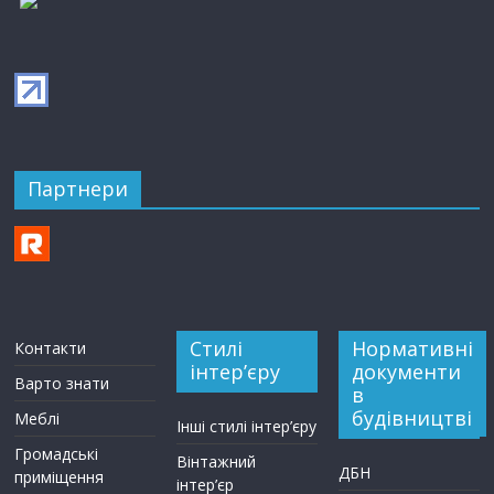
Партнери
Стилі
Нормативні
Контакти
інтер’єру
документи
Варто знати
в
будівництві
Меблі
Інші стилі інтер’єру
Громадські
Вінтажний
ДБН
приміщення
інтер’єр