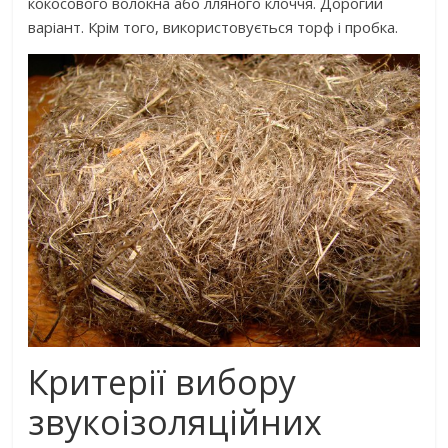
кокосового волокна або лляного клоччя. Дорогий
варіант. Крім того, використовується торф і пробка.
Критерії вибору
звукоізоляційних