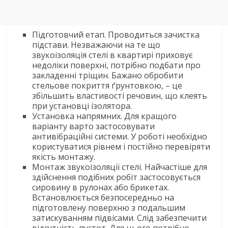
Підготовчий етап. Проводиться зачистка
підстави. Незважаючи на те що
звукоізоляція стелі в квартирі приховує
недоліки поверхні, потрібно подбати про
закладенні тріщин. Бажано обробити
стельове покриття ґрунтовкою, – це
збільшить властивості речовин, що клеять
при установці ізолятора.
Установка напрямних. Для кращого
варіанту варто застосовувати
антивібраційні системи. У роботі необхідно
користуватися рівнем і постійно перевіряти
якість монтажу.
Монтаж звукоізоляції стелі. Найчастіше для
здійснення подібних робіт застосовується
сировину в рулонах або брикетах.
Встановлюється безпосередньо на
підготовлену поверхню з подальшим
затискуванням підвісами. Слід забезпечити
відсутність пустот. Для цього потрібно