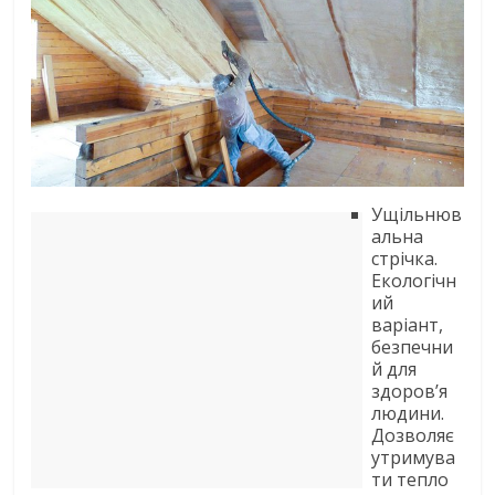
Ущільнюв
альна
стрічка.
Екологічн
ий
варіант,
безпечни
й для
здоров’я
людини.
Дозволяє
утримува
ти тепло