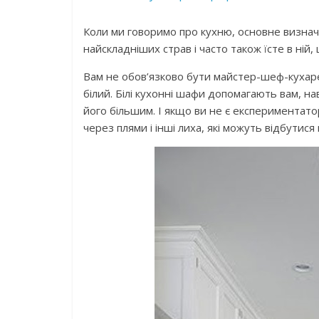
Коли ми говоримо про кухню, основне визначе
найскладніших страв і часто також їсте в ній,
Вам не обов’язково бути майстер-шеф-куха
білий. Білі кухонні шафи допомагають вам, н
його більшим. І якщо ви не є експериментато
через плями і інші лиха, які можуть відбутис