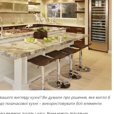
ашого вигляду кухні? Ви думали про рішення, яке могло б
о позачасової кухні – використовувати білі елементи.
ез великих зусиль і часу. Вони мають візуально