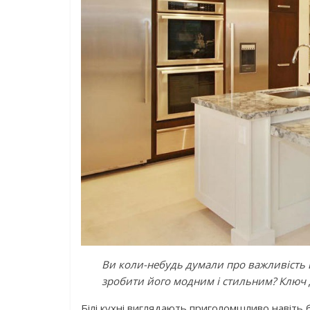
Ви коли-небудь думали про важливість в
зробити його модним і стильним? Ключ д
Білі кухні виглядають приголомшливо навіть б