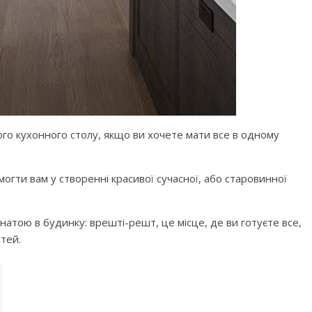
ілого кухонного столу, якщо ви хочете мати все в одному
омогти вам у створенні красивої сучасної, або старовинної
атою в будинку: врешті-решт, це місце, де ви готуєте все,
тей.