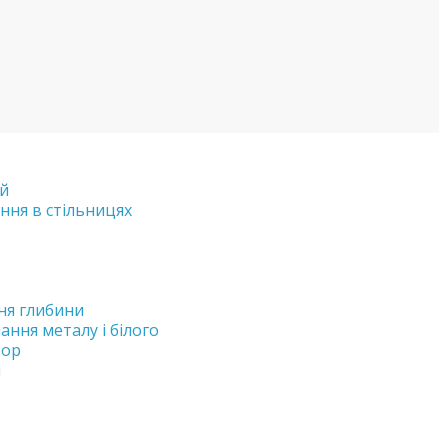
ий
ння в стільницях
ня глибини
ння металу і білого
кор
і