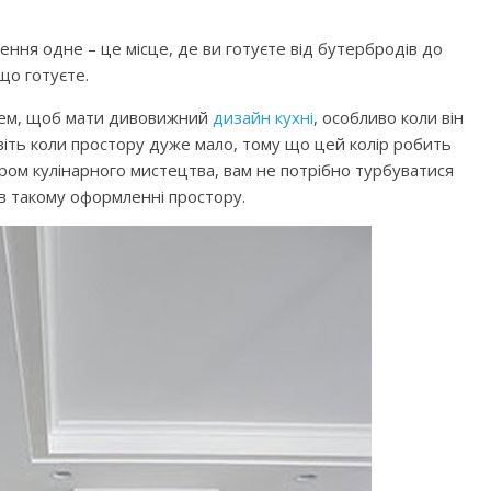
ння одне – це місце, де ви готуєте від бутербродів до
 що готуєте.
рем, щоб мати дивовижний
дизайн кухні
, особливо коли він
авіть коли простору дуже мало, тому що цей колір робить
ром кулінарного мистецтва, вам не потрібно турбуватися
я в такому оформленні простору.