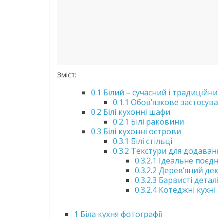
Зміст:
0.1
Білий – сучасний і традиційн
0.1.1
Обов’язкове застосува
0.2
Білі кухонні шафи
0.2.1
Білі раковини
0.3
Білі кухонні острови
0.3.1
Білі стільці
0.3.2
Текстури для додаван
0.3.2.1
Ідеальне поєдна
0.3.2.2
Дерев’яний де
0.3.2.3
Барвисті детал
0.3.2.4
Котеджні кухні
1
Біла кухня фотографії